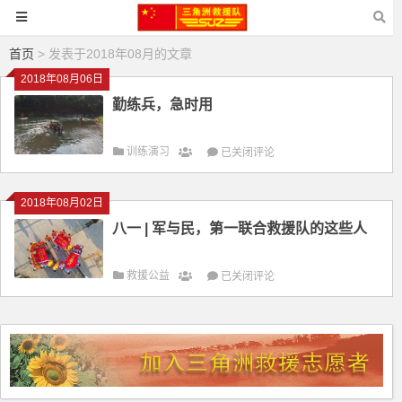
首页
> 发表于2018年08月的文章
2018年08月06日
勤练兵，急时用
勤
训练演习
已关闭评论
练
兵，
2018年08月02日
急
八一 | 军与民，第一联合救援队的这些人
时
用
八
救援公益
已关闭评论
一
|
军
与
民，