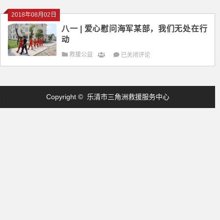
第
2018年08月02日
一
八一 | 爱心慰问海军某部，我们无处在行
联
动
合
救
八
救援公益
已关闭评论
援
一
队
|
的
爱
Copyright © 乐清市三角洲救援服务中心
这
心
些
慰
人
问
海
军
某
部，
我
们
无