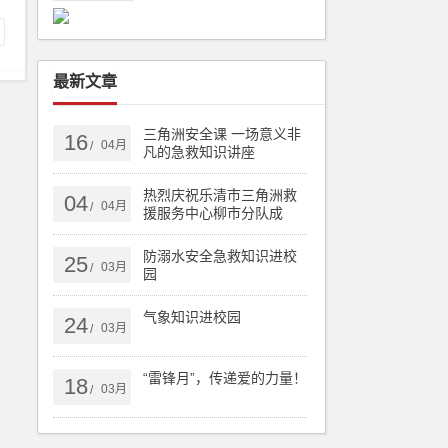
最新文章
三角洲安全课 一场意义非
16
04月
/
凡的急救知识讲座
热烈庆祝乐清市三角洲救
04
04月
/
援服务中心柳市分队成
立！
防溺水安全急救知识进校
25
03月
/
园
气象知识进校园
24
03月
/
“雷锋月”，传递爱的力量！
18
03月
/